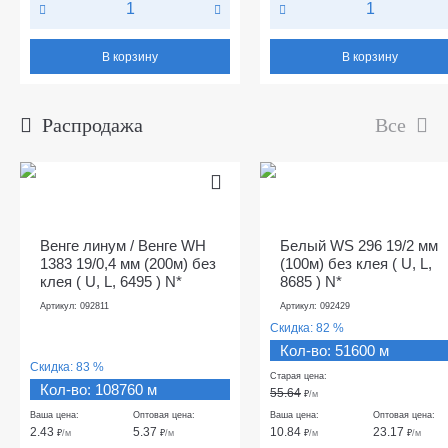
В корзину
В корзину
Распродажа
Все
Венге линум / Венге WH
Белый WS 296 19/2 мм
1383 19/0,4 мм (200м) без
(100м) без клея ( U, L,
клея ( U, L, 6495 ) N*
8685 ) N*
Артикул: 092811
Артикул: 092429
Скидка:
82 %
Кол-во: 51600 м
Скидка:
83 %
Старая цена:
Кол-во: 108760 м
55.64
₽
/м
Ваша цена:
Оптовая цена:
Ваша цена:
Оптовая цена:
2.43
5.37
10.84
23.17
₽
/м
₽
/м
₽
/м
₽
/м